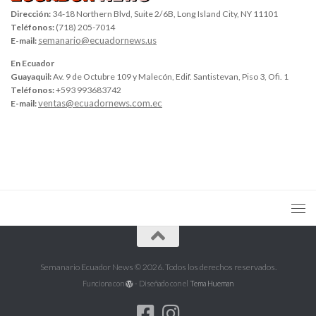
Dirección:
34-18 Northern Blvd, Suite 2/6B, Long Island City, NY 11101
Teléfonos:
(718) 205-7014
semanario@ecuadornews.us
E-mail:
En Ecuador
Guayaquil:
Av. 9 de Octubre 109 y Malecón, Edif. Santistevan, Piso 3, Ofi. 1
Teléfonos:
+593 993683742
ventas@ecuadornews.com.ec
E-mail:
Semanario Ecuador News © 2026. Todos los derechos reservados.
Funciona con
- Diseñado con el
Tema Hueman