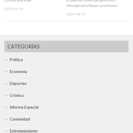
Ciclista Ana Vivar
El valor del trofeo que ganó Piero
Hincapié con el Bayer Leverkusen
2023-05-23
2024-04-15
CATEGORÍAS
Política
Economía
Deportes
Crónica
Informe Especial
Comunidad
Entretenimiento