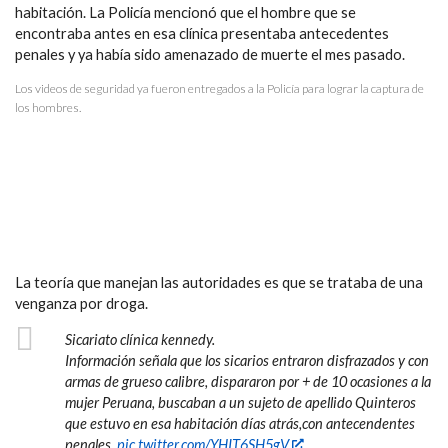
habitación. La Policía mencionó que el hombre que se
encontraba antes en esa clínica presentaba antecedentes
penales y ya había sido amenazado de muerte el mes pasado.
Los videos de seguridad ya fueron entregados a la Policía para lograr la captura de
los hombres.
La teoría que manejan las autoridades es que se trataba de una
venganza por droga.
Sicariato clínica kennedy.
Información señala que los sicarios entraron disfrazados y con
armas de grueso calibre, dispararon por + de 10 ocasiones a la
mujer Peruana, buscaban a un sujeto de apellido Quinteros
que estuvo en esa habitación días atrás,con antecendentes
penales.
pic.twitter.com/YHIT6SH5gV