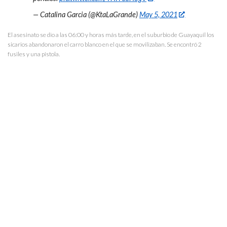
— Catalina Garcia (@KtaLaGrande)
May 5, 2021
El asesinato se dio a las 06:00 y horas más tarde, en el suburbio de Guayaquil los
sicarios abandonaron el carro blanco en el que se movilizaban. Se encontró 2
fusiles y una pistola.