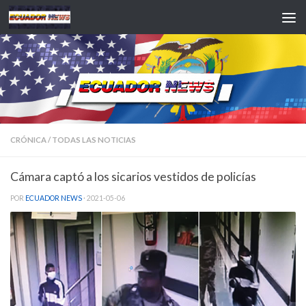
Saltar al contenido
CRÓNICA
/
TODAS LAS NOTICIAS
Cámara captó a los sicarios vestidos de policías
POR
ECUADOR NEWS
·
2021-05-06