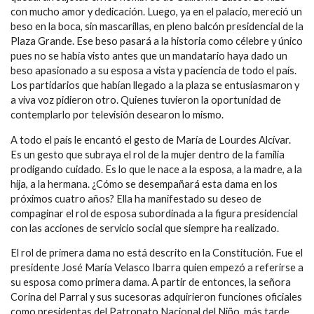
con mucho amor y dedicación. Luego, ya en el palacio, mereció un
beso en la boca, sin mascarillas, en pleno balcón presidencial de la
Plaza Grande. Ese beso pasará a la historia como célebre y único
pues no se había visto antes que un mandatario haya dado un
beso apasionado a su esposa a vista y paciencia de todo el país.
Los partidarios que habían llegado a la plaza se entusiasmaron y
a viva voz pidieron otro. Quienes tuvieron la oportunidad de
contemplarlo por televisión desearon lo mismo.
A todo el país le encantó el gesto de María de Lourdes Alcívar.
Es un gesto que subraya el rol de la mujer dentro de la familia
prodigando cuidado. Es lo que le nace a la esposa, a la madre, a la
hija, a la hermana. ¿Cómo se desempañará esta dama en los
próximos cuatro años? Ella ha manifestado su deseo de
compaginar el rol de esposa subordinada a la figura presidencial
con las acciones de servicio social que siempre ha realizado.
El rol de primera dama no está descrito en la Constitución. Fue el
presidente José María Velasco Ibarra quien empezó a referirse a
su esposa como primera dama. A partir de entonces, la señora
Corina del Parral y sus sucesoras adquirieron funciones oficiales
como presidentas del Patronato Nacional del Niño, más tarde