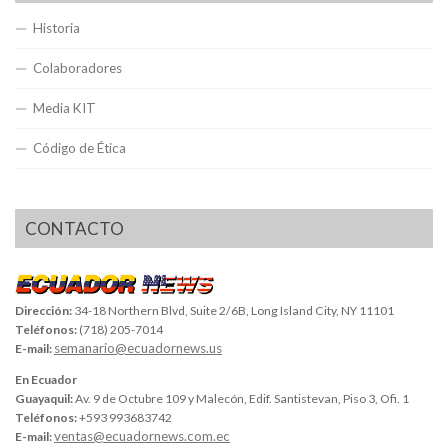
Historia
Colaboradores
Media KIT
Código de Ética
CONTACTO
Dirección:
34-18 Northern Blvd, Suite 2/6B, Long Island City, NY 11101
Teléfonos:
(718) 205-7014
semanario@ecuadornews.us
E-mail:
En Ecuador
Guayaquil:
Av. 9 de Octubre 109 y Malecón, Edif. Santistevan, Piso 3, Ofi. 1
Teléfonos:
+593 993683742
ventas@ecuadornews.com.ec
E-mail: