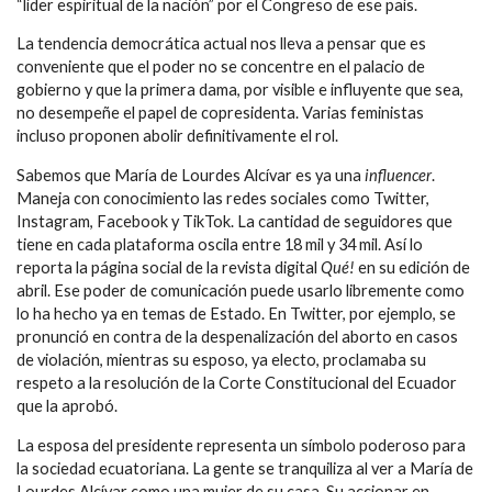
“líder espiritual de la nación” por el Congreso de ese país.
La tendencia democrática actual nos lleva a pensar que es
conveniente que el poder no se concentre en el palacio de
gobierno y que la primera dama, por visible e influyente que sea,
no desempeñe el papel de copresidenta. Varias feministas
incluso proponen abolir definitivamente el rol.
Sabemos que María de Lourdes Alcívar es ya una
influencer
.
Maneja con conocimiento las redes sociales como Twitter,
Instagram, Facebook y TikTok. La cantidad de seguidores que
tiene en cada plataforma oscila entre 18 mil y 34 mil. Así lo
reporta la página social de la revista digital
Qué!
en su edición de
abril. Ese poder de comunicación puede usarlo libremente como
lo ha hecho ya en temas de Estado. En Twitter, por ejemplo, se
pronunció en contra de la despenalización del aborto en casos
de violación, mientras su esposo, ya electo, proclamaba su
respeto a la resolución de la Corte Constitucional del Ecuador
que la aprobó.
La esposa del presidente representa un símbolo poderoso para
la sociedad ecuatoriana. La gente se tranquiliza al ver a María de
Lourdes Alcívar como una mujer de su casa. Su accionar en