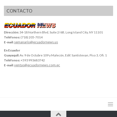
CONTACTO
Dirección:
34-18 Northern Blvd, Suite 2/6B, Long Island City, NY 11101
Teléfonos:
(718) 205-7014
semanario@ecuadornews.us
E-mail:
En Ecuador
Guayaquil:
Av. 9 de Octubre 109 y Malecón, Edif. Santistevan, Piso 3, Ofi. 1
Teléfonos:
+593 993683742
ventas@ecuadornews.com.ec
E-mail: