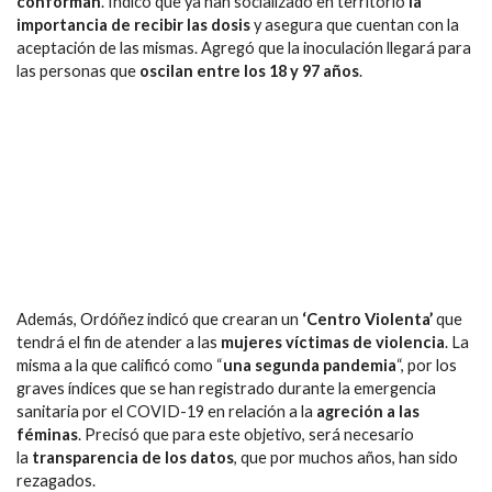
conforman
. Indicó que ya han socializado en territorio
la
importancia de recibir las dosis
y asegura que cuentan con la
aceptación de las mismas. Agregó que la inoculación llegará para
las personas que
oscilan entre los 18 y 97 años
.
Además, Ordóñez indicó que crearan un
‘Centro Violenta’
que
tendrá el fin de atender a las
mujeres víctimas de violencia
. La
misma a la que calificó como “
una segunda pandemia
“, por los
graves índices que se han registrado durante la emergencia
sanitaria por el COVID-19 en relación a la
agreción a las
féminas
. Precisó que para este objetivo, será necesario
la
transparencia de los datos
, que por muchos años, han sido
rezagados.