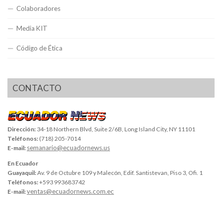
Colaboradores
Media KIT
Código de Ética
CONTACTO
Dirección:
34-18 Northern Blvd, Suite 2/6B, Long Island City, NY 11101
Teléfonos:
(718) 205-7014
semanario@ecuadornews.us
E-mail:
En Ecuador
Guayaquil:
Av. 9 de Octubre 109 y Malecón, Edif. Santistevan, Piso 3, Ofi. 1
Teléfonos:
+593 993683742
ventas@ecuadornews.com.ec
E-mail: