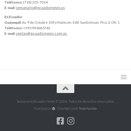
Teléfonos:
(718) 205-7014
semanario@ecuadornews.us
E-mail:
En Ecuador
Guayaquil:
Av. 9 de Octubre 109 y Malecón, Edif. Santistevan, Piso 3, Ofi. 1
Teléfonos:
+593 993683742
ventas@ecuadornews.com.ec
E-mail:
Semanario Ecuador News © 2026. Todos los derechos reservados.
Funciona con
- Diseñado con el
Tema Hueman