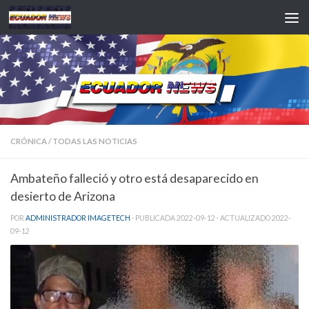
Saltar al contenido
CRÓNICA
/
TODAS LAS NOTICIAS
Ambateño falleció y otro está desaparecido en
desierto de Arizona
POR
ADMINISTRADOR IMAGETECH
· PUBLICADA
2022-09-12
· ACTUALIZADO
2022-
09-12