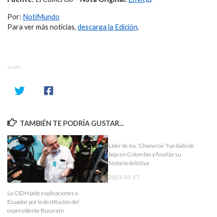
Por:
NotiMundo
Para ver más noticias,
descarga la Edición
.
SHARE
TAMBIÉN TE PODRÍA GUSTAR...
Líder de los ‘Choneros” fue dado de
baja en Colombia y finaliza su
historia delictiva
2023-05-17
La CIDH pide explicaciones a
Ecuador por la destitución del
expresidente Bucaram