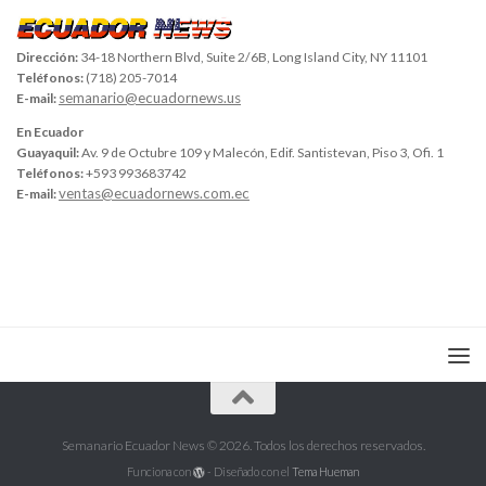
Dirección:
34-18 Northern Blvd, Suite 2/6B, Long Island City, NY 11101
Teléfonos:
(718) 205-7014
semanario@ecuadornews.us
E-mail:
En Ecuador
Guayaquil:
Av. 9 de Octubre 109 y Malecón, Edif. Santistevan, Piso 3, Ofi. 1
Teléfonos:
+593 993683742
ventas@ecuadornews.com.ec
E-mail:
Semanario Ecuador News © 2026. Todos los derechos reservados.
Funciona con
- Diseñado con el
Tema Hueman