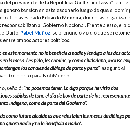
a del presidente de la República, Guillermo Lasso”
, entre
Se generó tensión en este escenario luego de que el domin
ero, fue asesinado
Eduardo Mendúa
, donde las organizac
s responsabilizan al Gobierno Nacional. Frente a esto, el al
de Quito,
Pabel Muñoz
, se pronunció y pidió que se retome
s entre ambos actores políticos.
 en este momento no le beneficia a nadie y les digo a los dos act
 en la mesa. Les pido, les comino, y como ciudadano, incluso exi
antengan los canales de diálogo de parte y parte”
, aseguró el
aestre electo para NotiMundo.
o, señaló:
“no podemos tener. Lo digo porque he visto dos
iones subidas de tono el día de hoy de parte de los representante
nto Indígena, como de parte del Gobierno”.
do como futuro alcalde es que reinstalen las mesas de diálogo p
no quiere nadie y no le beneficia a nadie”.