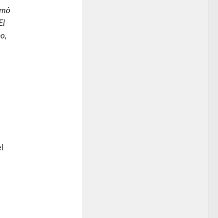
irmó
El
o,
l