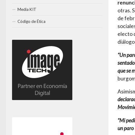
renunci
Media KIT
otras. 
de febr
Código de Ética
sociale
electo 
diálogo
“Un paro
sentados
que se m
burgom
Asimism
declarac
Movimie
“Mi pedi
un paro 