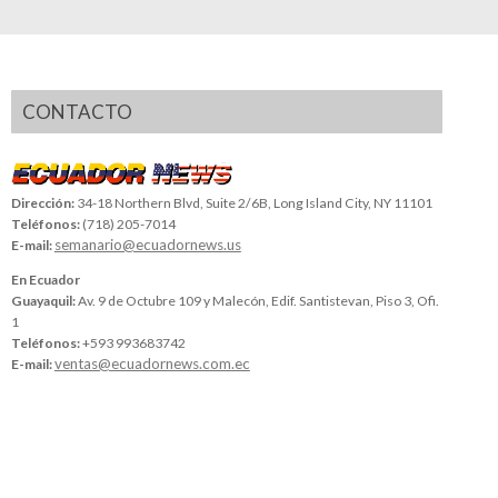
CONTACTO
Dirección:
34-18 Northern Blvd, Suite 2/6B, Long Island City, NY 11101
Teléfonos:
(718) 205-7014
semanario@ecuadornews.us
E-mail:
En Ecuador
Guayaquil:
Av. 9 de Octubre 109 y Malecón, Edif. Santistevan, Piso 3, Ofi.
1
Teléfonos:
+593 993683742
ventas@ecuadornews.com.ec
E-mail: