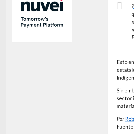
?
q
n
m
F
—
Esto en
estatal
Indígen
Sin emb
sector 
materia
Por
Rob
Fuente