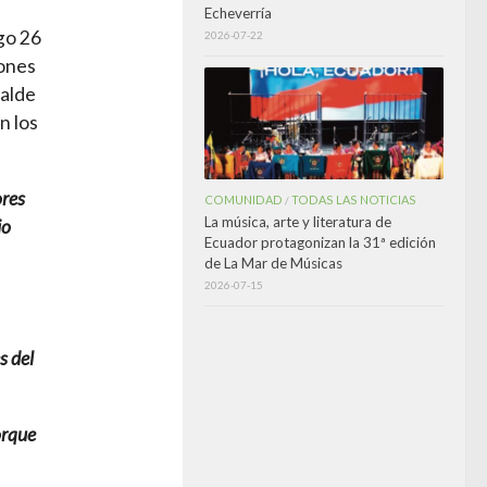
Echeverría
go 26
2026-07-22
iones
calde
n los
ores
COMUNIDAD
TODAS LAS NOTICIAS
/
La música, arte y literatura de
jo
Ecuador protagonizan la 31ª edición
de La Mar de Músicas
2026-07-15
s del
orque