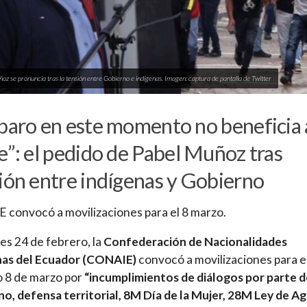
oz se pronuncia tras la tensión entre Gobierno e indígenas. Imagen: captura de pantalla de Twitter
paro en este momento no beneficia 
e”: el pedido de Pabel Muñoz tras
ión entre indígenas y Gobierno
convocó a movilizaciones para el 8 marzo.
nes 24 de febrero, la
Confederación de Nacionalidades
nas del Ecuador (CONAIE)
convocó a movilizaciones para e
 8 de marzo por
“incumplimientos de diálogos por parte d
o, defensa territorial, 8M Día de la Mujer, 28M Ley de Ag