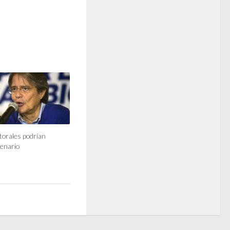
torales podrían
cenario