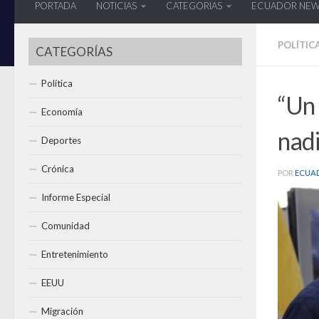
PORTADA
NOTICIAS
CATEGORIAS
ECUADOR NE
POLÍTIC
CATEGORÍAS
Política
“Un 
Economía
nadi
Deportes
Crónica
POR
ECUA
Informe Especial
Comunidad
Entretenimiento
EEUU
Migración