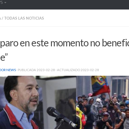
WS
A
/
TODAS LAS NOTICIAS
paro en este momento no benefic
e”
DOR NEWS
· PUBLICADA
2023-02-28
· ACTUALIZADO
2023-02-28