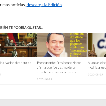
r más noticias,
descarga la Edición
.
IÉN TE PODRÍA GUSTAR...
ea Nacional censura a
Preocupante: Presidente Noboa
Alianzas elec
afirma que fue víctima de un
modificar es
intento de envenenamiento
7
2020-08-25
2025-10-29