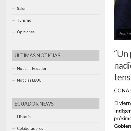
Salud
Turismo
Opiniones
Pabel Muñ
“Un 
ÚLTIMAS NOTICIAS
nadi
Noticias Ecuador
tens
Noticias EEUU
CONAIE 
El vier
ECUADOR NEWS
Indíge
Historia
próximo
Gobiern
Colaboradores