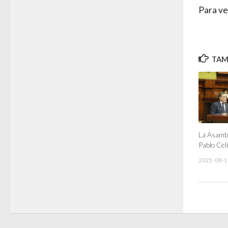
Para ve
TAMB
La Asambl
Pablo Celi
2021-08-1