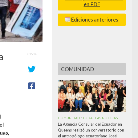
en PDF
Ediciones anteriores
_________
a
SHARE
COMUNIDAD
l
COMUNIDAD
TODAS LAS NOTICIAS
/
el
La Agencia Consular del Ecuador en
Queens realizó un conversatorio con
uas,
el antropólogo ecuatoriano José