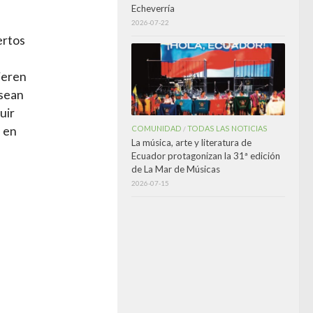
Echeverría
2026-07-22
ertos
ieren
 sean
uir
e en
COMUNIDAD
TODAS LAS NOTICIAS
/
La música, arte y literatura de
Ecuador protagonizan la 31ª edición
de La Mar de Músicas
2026-07-15