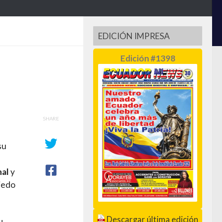
EDICIÓN IMPRESA
Edición #1398
SHARE
su
nal
y
miedo
Descargar última edición