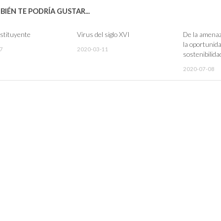
IÉN TE PODRÍA GUSTAR...
stituyente
Virus del siglo XVI
De la amenaz
la oportunida
7
2020-03-11
sostenibilida
2020-07-08