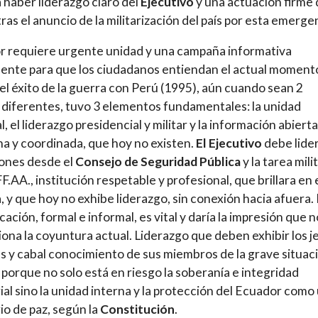
 haber liderazgo claro del
Ejecutivo
y una actuación firme
tras el anuncio de la militarización del país por esta emerge
 requiere urgente unidad y una campaña informativa
nte para que los ciudadanos entiendan el actual moment
el éxito de la guerra con Perú (1995), aún cuando sean 2
diferentes, tuvo 3 elementos fundamentales: la unidad
, el liderazgo presidencial y militar y la información abierta
a y coordinada, que hoy no existen.
El Ejecutivo
debe lide
iones desde el
Consejo de Seguridad Pública
y la tarea mili
F.AA., institución respetable y profesional, que brillara en 
 y que hoy no exhibe liderazgo, sin conexión hacia afuera. 
ación, formal e informal, es vital y daría la impresión que n
ona la coyuntura actual. Liderazgo que deben exhibir los j
es y cabal conocimiento de sus miembros de la grave situac
 porque no solo está en riesgo la soberanía e integridad
rial sino la unidad interna y la protección del Ecuador como
rio de paz, según la
Constitución
.