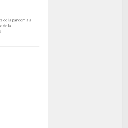
a de la pandemia a
d de la
d