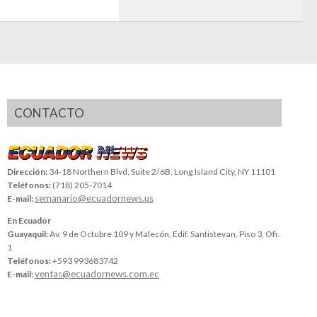
CONTACTO
Dirección:
34-18 Northern Blvd, Suite 2/6B, Long Island City, NY 11101
Teléfonos:
(718) 205-7014
semanario@ecuadornews.us
E-mail:
En Ecuador
Guayaquil:
Av. 9 de Octubre 109 y Malecón, Edif. Santistevan, Piso 3, Ofi.
1
Teléfonos:
+593 993683742
ventas@ecuadornews.com.ec
E-mail: