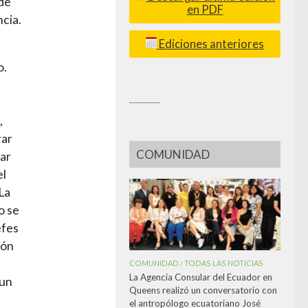
 de
en PDF
ncia.
Ediciones anteriores
o.
_________
,
rar
COMUNIDAD
tar
el
La
o se
efes
ión
COMUNIDAD
TODAS LAS NOTICIAS
/
La Agencia Consular del Ecuador en
 un
Queens realizó un conversatorio con
el antropólogo ecuatoriano José