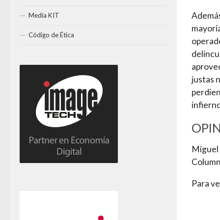
Además 
Media KIT
mayoría
Código de Ética
operado
delincu
aprove
justas 
perdien
infiern
OPI
Miguel 
Columni
Para ve