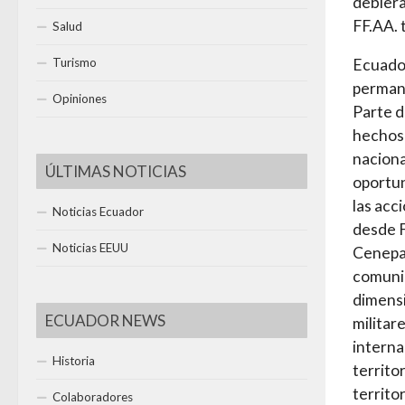
debiera
FF.AA. 
Salud
Turismo
Ecuador
permane
Opiniones
Parte d
hechos 
nacional
ÚLTIMAS NOTICIAS
oportun
las acc
Noticias Ecuador
desde F
Noticias EEUU
Cenepa,
comunic
dimensi
ECUADOR NEWS
militar
interna
Historia
territo
territo
Colaboradores