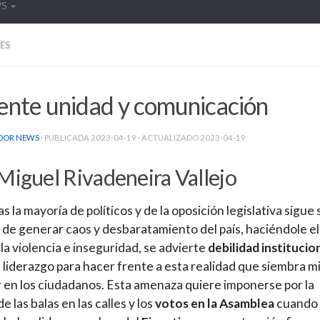
WS
ES
ente unidad y comunicación
DOR NEWS
· PUBLICADA
2023-04-19
· ACTUALIZADO
2023-04-19
Miguel Rivadeneira Vallejo
s la mayoría de políticos y de la oposición legislativa sigue 
de generar caos y desbaratamiento del país, haciéndole el
 la violencia e inseguridad, se advierte
debilidad institucio
e liderazgo para hacer frente a esta realidad que siembra 
 en los ciudadanos. Esta amenaza quiere imponerse por la
e las balas en las calles y los
votos en la Asamblea
cuando