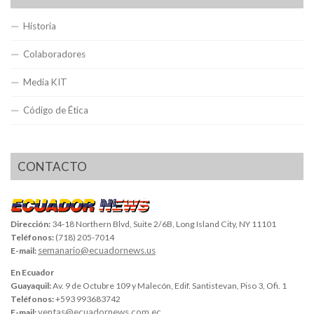
Historia
Colaboradores
Media KIT
Código de Ética
CONTACTO
Dirección:
34-18 Northern Blvd, Suite 2/6B, Long Island City, NY 11101
Teléfonos:
(718) 205-7014
semanario@ecuadornews.us
E-mail:
En Ecuador
Guayaquil:
Av. 9 de Octubre 109 y Malecón, Edif. Santistevan, Piso 3, Ofi. 1
Teléfonos:
+593 993683742
ventas@ecuadornews.com.ec
E-mail: