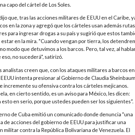
a capo del cártel de Los Soles.
ijo que, tras las acciones militares de EEUU en el Caribe, y
cos en la zona y agregó que los cárteles usan además rutas
res para ingresar drogas a su país y sugirió que estos tamb
estar en la mira. “Cuando vengan por tierra, los detendre
mo modo que detuvimos a los barcos. Pero, tal vez, al habla
 eso, no sucederá”, satirizó.
 analistas creen que, con los ataques militares a barcos en
 EEUU intenta presionar al Gobierno de Claudia Sheinbau
e incremente su ofensiva contra los cárteles mejicanos.
la, en cierto sentido, es un aviso para México, les dicen:
esto en serio, porque ustedes pueden ser los siguientes”.
ierno de Cuba emitió un comunicado donde denuncia “una
a de acciones del gobierno de EEUU para justificar una
n militar contra la República Bolivariana de Venezuela. El