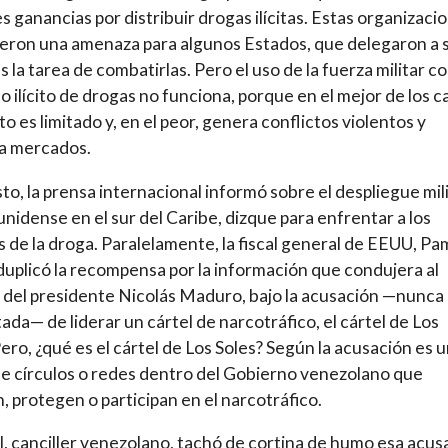
 ganancias por distribuir drogas ilícitas. Estas organizaci
ieron una amenaza para algunos Estados, que delegaron a 
es la tarea de combatirlas. Pero el uso de la fuerza militar c
ico ilícito de drogas no funciona, porque en el mejor de los c
to es limitado y, en el peor, genera conflictos violentos y
a mercados.
to, la prensa internacional informó sobre el despliegue mil
nidense en el sur del Caribe, dizque para enfrentar a los
s de la droga. Paralelamente, la fiscal general de EEUU, Pa
duplicó la recompensa por la información que condujera al
 del presidente Nicolás Maduro, bajo la acusación —nunca
ada— de liderar un cártel de narcotráfico, el cártel de Los
Pero, ¿qué es el cártel de Los Soles? Según la acusación es 
e círculos o redes dentro del Gobierno venezolano que
an, protegen o participan en el narcotráfico.
l, canciller venezolano, tachó de cortina de humo esa acus