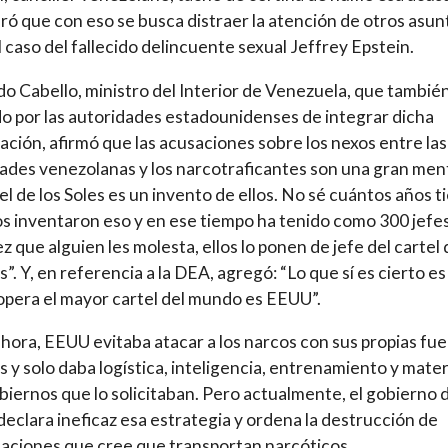
ró que con eso se busca distraer la atención de otros asun
 caso del fallecido delincuente sexual Jeffrey Epstein.
o Cabello, ministro del Interior de Venezuela, que tambié
o por las autoridades estadounidenses de integrar dicha
ación, afirmó que las acusaciones sobre los nexos entre las
ades venezolanas y los narcotraficantes son una gran ment
tel de los Soles es un invento de ellos. No sé cuántos años t
os inventaron eso y en ese tiempo ha tenido como 300 jefes
z que alguien les molesta, ellos lo ponen de jefe del cartel
es”. Y, en referencia a la DEA, agregó: “Lo que sí es cierto e
pera el mayor cartel del mundo es EEUU”.
hora, EEUU evitaba atacar a los narcos con sus propias fue
 y solo daba logística, inteligencia, entrenamiento y mater
obiernos que lo solicitaban. Pero actualmente, el gobierno 
eclara ineficaz esa estrategia y ordena la destrucción de
ciones que cree que transportan narcóticos.