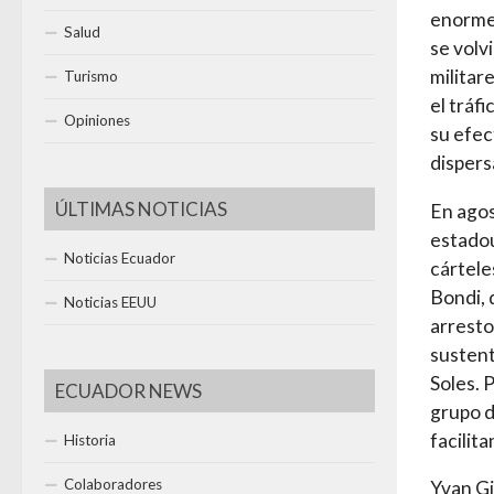
enormes
Salud
se volv
militar
Turismo
el tráf
Opiniones
su efec
dispers
ÚLTIMAS NOTICIAS
En agos
estadou
Noticias Ecuador
cártele
Bondi, 
Noticias EEUU
arresto
sustent
Soles. 
ECUADOR NEWS
grupo d
facilit
Historia
Colaboradores
Yvan Gi