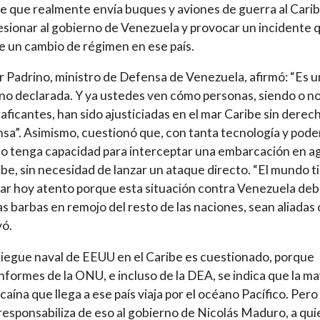
e que realmente envía buques y aviones de guerra al Cari
esionar al gobierno de Venezuela y provocar un incidente 
e un cambio de régimen en ese país.
r Padrino, ministro de Defensa de Venezuela, afirmó: “Es 
no declarada. Y ya ustedes ven cómo personas, siendo o n
aficantes, han sido ajusticiadas en el mar Caribe sin derec
nsa”. Asimismo, cuestionó que, con tanta tecnología y pode
 tenga capacidad para interceptar una embarcación en a
ibe, sin necesidad de lanzar un ataque directo. “El mundo t
ar hoy atento porque esta situación contra Venezuela de
as barbas en remojo del resto de las naciones, sean aliadas o
yó.
liegue naval de EEUU en el Caribe es cuestionado, porque
nformes de la ONU, e incluso de la DEA, se indica que la ma
ocaína que llega a ese país viaja por el océano Pacífico. Pero
esponsabiliza de eso al gobierno de Nicolás Maduro, a qui