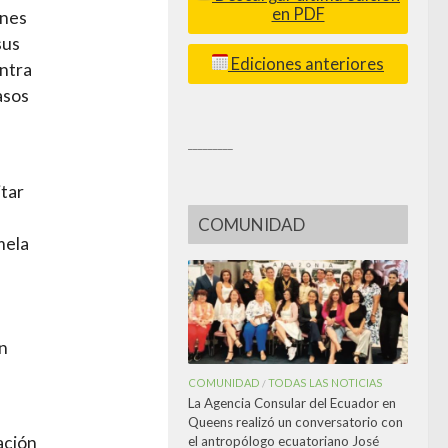
en PDF
ones
sus
Ediciones anteriores
ontra
asos
_________
itar
COMUNIDAD
mela
un
COMUNIDAD
TODAS LAS NOTICIAS
/
La Agencia Consular del Ecuador en
Queens realizó un conversatorio con
ación
el antropólogo ecuatoriano José