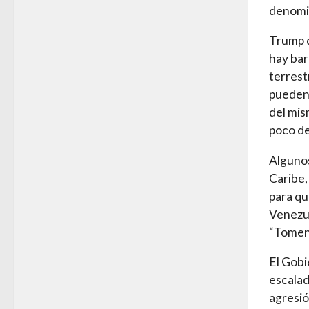
denomin
Trump d
hay bar
terrest
pueden 
del mis
poco de
Algunos
Caribe,
para qu
Venezue
“Tomen 
El Gob
escalad
agresió