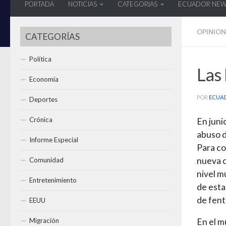
PORTADA
NOTICIAS
CATEGORIAS
ECUADOR NE
OPINION
CATEGORÍAS
Política
Las
Economía
POR
ECUA
Deportes
Crónica
En juni
abuso d
Informe Especial
Para co
nueva o
Comunidad
nivel m
Entretenimiento
de esta
de fent
EEUU
Migración
En el m