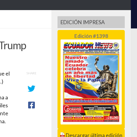
EDICIÓN IMPRESA
Edición #1398
 Trump
ue el
SHARE
…)
ha a
iles
ente
na.
Descargar última edición