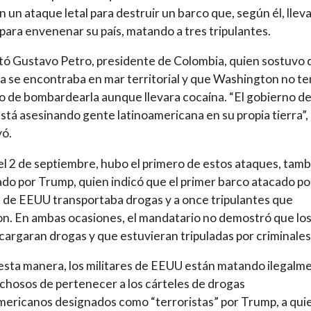
n un ataque letal para destruir un barco que, según él, llev
para envenenar su país, matando a tres tripulantes.
tó Gustavo Petro, presidente de Colombia, quien sostuvo 
ha se encontraba en mar territorial y que Washington no ten
 de bombardearla aunque llevara cocaína. “El gobierno d
tá asesinando gente latinoamericana en su propia tierra”,
yó.
el 2 de septiembre, hubo el primero de estos ataques, tam
do por Trump, quien indicó que el primer barco atacado po
 de EEUU transportaba drogas y a once tripulantes que
n. En ambas ocasiones, el mandatario no demostró que lo
cargaran drogas y que estuvieran tripuladas por criminales
 esta manera, los militares de EEUU están matando ilegalm
chosos de pertenecer a los cárteles de drogas
mericanos designados como “terroristas” por Trump, a qui