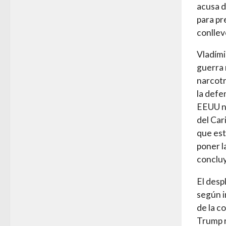
acusa d
para pr
conllev
Vladími
guerra 
narcotr
la defe
EEUU no
del Car
que est
poner l
conclu
El desp
según i
de la c
Trump r