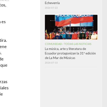
Echeverría
tos,
2026-07-22
n es
ira.
COMUNIDAD
TODAS LAS NOTICIAS
/
iene
La música, arte y literatura de
.
Ecuador protagonizan la 31ª edición
de La Mar de Músicas
 de
2026-07-15
s que
rzas
iales
de