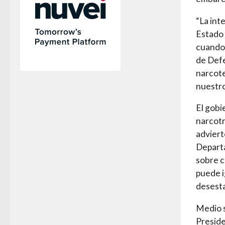
“La int
Estado 
cuando 
de Defe
narcote
nuestro
El gobi
narcotr
adviert
Departa
sobre c
puede i
desesta
Medio s
Presid