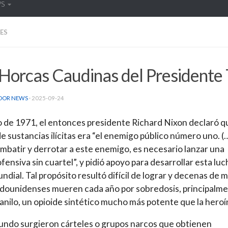
WS
ES
 Horcas Caudinas del Presidente
DOR NEWS
·
2025-09-24
o de 1971, el entonces presidente Richard Nixon declaró q
e sustancias ilícitas era “el enemigo público número uno. (
mbatir y derrotar a este enemigo, es necesario lanzar una
fensiva sin cuartel”, y pidió apoyo para desarrollar esta luc
undial. Tal propósito resultó difícil de lograr y decenas de m
dounidenses mueren cada año por sobredosis, principalm
anilo, un opioide sintético mucho más potente que la heroí
undo surgieron cárteles o grupos narcos que obtienen