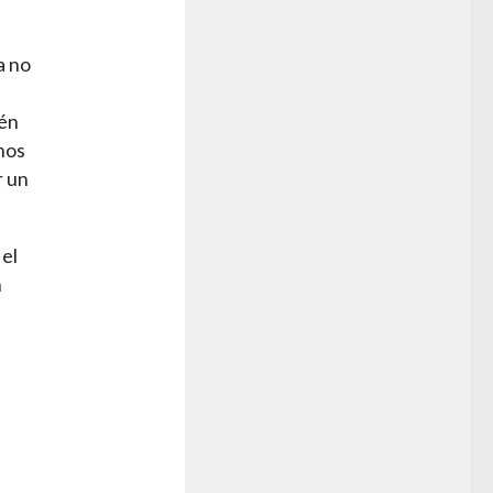
a no
ién
mos
r un
 el
m