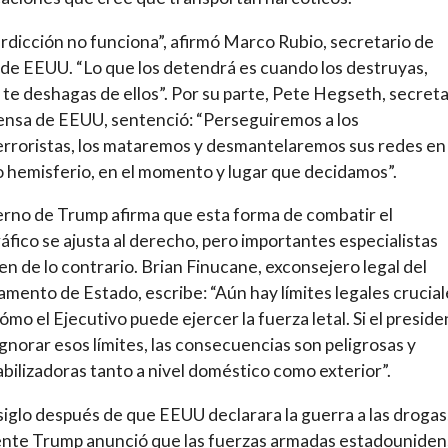
erdicción no funciona”, afirmó Marco Rubio, secretario de
de EEUU. “Lo que los detendrá es cuando los destruyas,
te deshagas de ellos”. Por su parte, Pete Hegseth, secreta
nsa de EEUU, sentenció: “Perseguiremos a los
rroristas, los mataremos y desmantelaremos sus redes en
 hemisferio, en el momento y lugar que decidamos”.
erno de Trump afirma que esta forma de combatir el
áfico se ajusta al derecho, pero importantes especialistas
en de lo contrario. Brian Finucane, exconsejero legal del
mento de Estado, escribe: “Aún hay límites legales crucial
ómo el Ejecutivo puede ejercer la fuerza letal. Si el presid
gnorar esos límites, las consecuencias son peligrosas y
bilizadoras tanto a nivel doméstico como exterior”.
iglo después de que EEUU declarara la guerra a las drogas,
ente Trump anunció que las fuerzas armadas estadounide