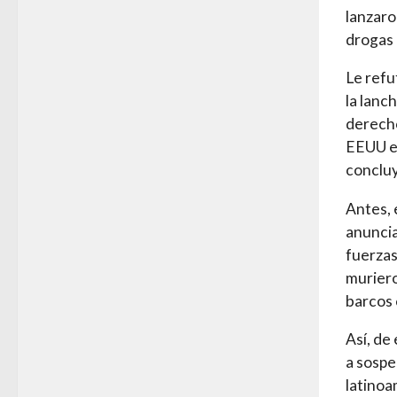
lanzaro
drogas 
Le refu
la lanc
derecho
EEUU es
conclu
Antes, 
anuncia
fuerzas
muriero
barcos 
Así, de
a sospe
latinoa