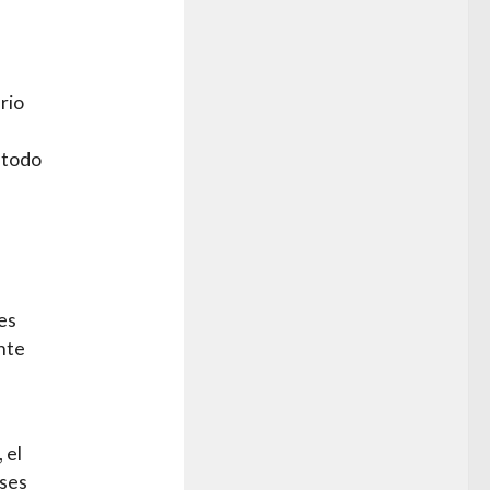
rio
 todo
es
ente
 el
nses