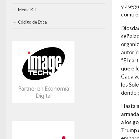
y asegu
Media KIT
como el
Código de Ética
Diosdad
señalad
organiz
autorid
“El car
que ell
Cada ve
los Sol
donde o
Hasta a
armadas
a los g
Trump d
embarca