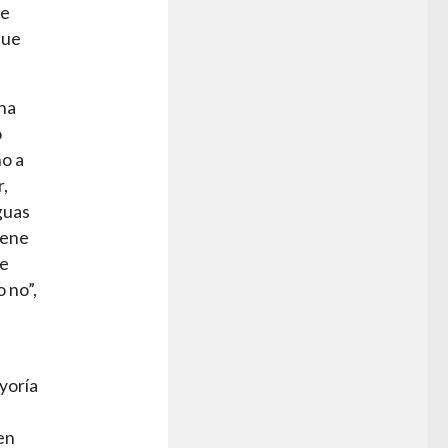
be
que
una
o
ho a
r,
guas
iene
be
 no”,
yoría
en