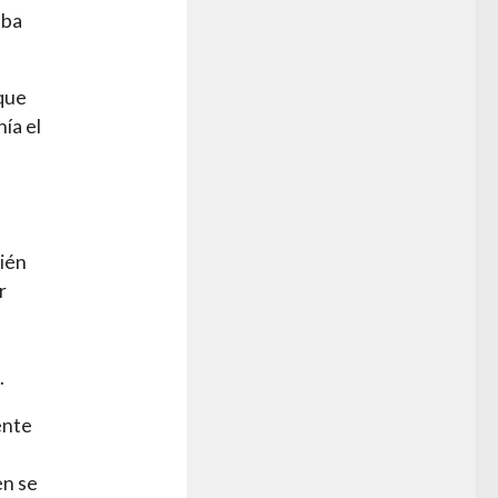
aba
que
ía el
e
bién
r
s
.
ente
en se